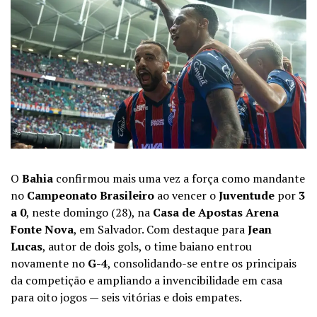
O
Bahia
confirmou mais uma vez a força como mandante
no
Campeonato Brasileiro
ao vencer o
Juventude
por
3
a 0
, neste domingo (28), na
Casa de Apostas Arena
Fonte Nova
, em Salvador. Com destaque para
Jean
Lucas
, autor de dois gols, o time baiano entrou
novamente no
G-4
, consolidando-se entre os principais
da competição e ampliando a invencibilidade em casa
para oito jogos — seis vitórias e dois empates.