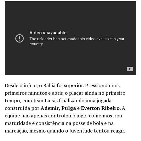
Desde o início, o Bahia foi superior. Pressionou nos
primeiros minutos e abriu o placar ainda no primeiro
tempo, com Jean Lucas finalizando uma jogada
construída por
Ademir
,
Pulga
e
Everton Ribeiro
. A
equipe não apenas controlou o jogo, como mostrou
maturidade e consistência na posse de bola e na
marcação, mesmo quando o Juventude tentou reagir.