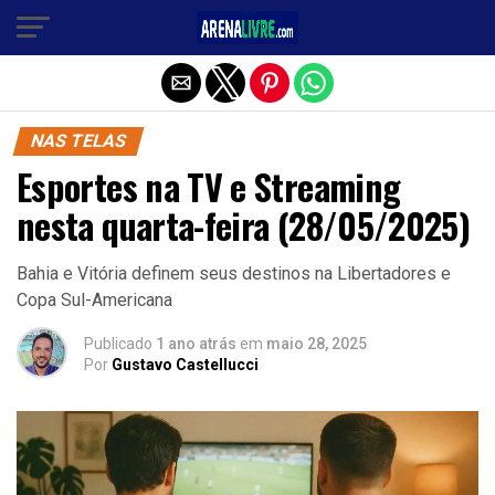
Sair da versão mobile
NAS TELAS
Esportes na TV e Streaming
nesta quarta-feira (28/05/2025)
Bahia e Vitória definem seus destinos na Libertadores e
Copa Sul-Americana
Publicado
1 ano atrás
em
maio 28, 2025
Por
Gustavo Castellucci