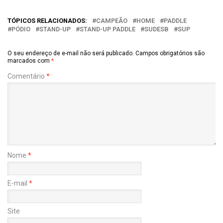
TÓPICOS RELACIONADOS:
CAMPEÃO
HOME
PADDLE
PÓDIO
STAND-UP
STAND-UP PADDLE
SUDESB
SUP
O seu endereço de e-mail não será publicado.
Campos obrigatórios são
marcados com
*
Comentário
*
Nome
*
E-mail
*
Site