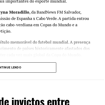
is importantes do esporte mundial.
yna Moradillo
, da BandNews FM Salvador,
issão de Espanha x Cabo Verde. A partida entrou
leção cabo-verdiana em Copas do Mundo e a
tição.
pítulo memorável do futebol mundial. A presença
scimento de países historicamente afastados dos
ráter cada vez mais global da Copa do Mundo.
e nacional terá continuidade ao longo da
NTINUE LENDO
issões de Portugal x Uzbequistão, no dia 23 de
o.
a a cobertura é o jornalista
Gustavo Castellucci
,
nsmissões de Holanda x Suécia, em 20 de junho, e
de invictos entre