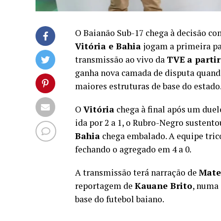
O Baianão Sub-17 chega à decisão co
Vitória e Bahia
jogam a primeira pa
transmissão ao vivo da
TVE
a parti
ganha nova camada de disputa quando
maiores estruturas de base do estado
O
Vitória
chega à final após um duel
ida por 2 a 1, o Rubro-Negro sustentou
Bahia
chega embalado. A equipe trico
fechando o agregado em 4 a 0.
A transmissão terá narração de
Mate
reportagem de
Kauane Brito
, numa 
base do futebol baiano.