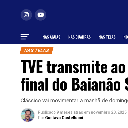
NAS ÁGUAS
NAS QUADRAS
NAS TELAS
NO
NAS TELAS
TVE transmite ao 
final do Baianão 
Clássico vai movimentar a manhã de domingo
Publicado
9 meses atrás
em
novembro 20, 2025
Por
Gustavo Castellucci