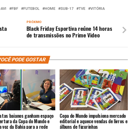
BAVI
FBF
FUTEBOL
HOME
SUB-17
TVE
VITÓRIA
PRÓXIMO
sta
Black Friday Esportiva reúne 14 horas
de transmissões no Prime Video
OCÊ PODE GOSTAR
istas baianos ganham espaço
Copa do Mundo impulsiona mercado
ertura da Copa do Mundo e
editorial e aquece vendas de livros e
a voz da Bahia para a rede
álbuns de figurinhas