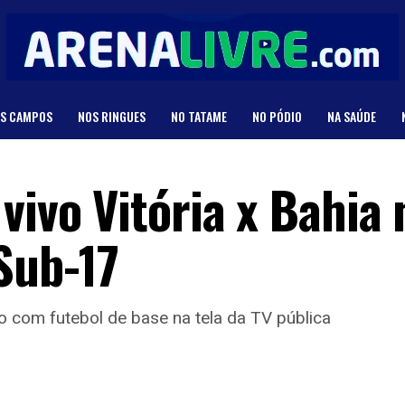
S CAMPOS
NOS RINGUES
NO TATAME
NO PÓDIO
NA SAÚDE
vivo Vitória x Bahia 
Sub-17
 com futebol de base na tela da TV pública