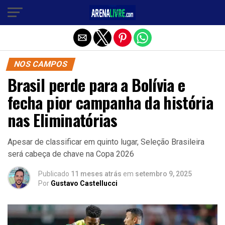
Sair da versão mobile
NOS CAMPOS
Brasil perde para a Bolívia e
fecha pior campanha da história
nas Eliminatórias
Apesar de classificar em quinto lugar, Seleção Brasileira
será cabeça de chave na Copa 2026
Publicado
11 meses atrás
em
setembro 9, 2025
Por
Gustavo Castellucci