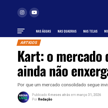
NAS ÁGUAS
NAS QUADRAS
NAS TELAS
NO
ARTIGOS
Kart: o mercado d
ainda não enxerg
Por que um mercado consolidado segue invisí
Publicado
4 meses atrás
em
março 31, 2026
Por
Redação