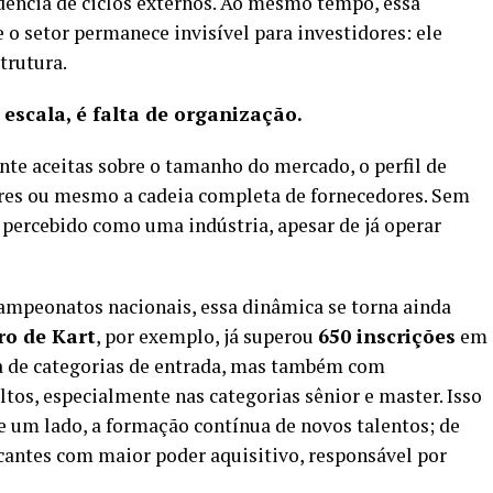
dência de ciclos externos. Ao mesmo tempo, essa
e o setor permanece invisível para investidores: ele
trutura.
 escala, é falta de organização.
te aceitas sobre o tamanho do mercado, o perfil de
res ou mesmo a cadeia completa de fornecedores. Sem
 percebido como uma indústria, apesar de já operar
ampeonatos nacionais, essa dinâmica se torna ainda
ro de Kart
, por exemplo, já superou
650 inscrições
em
a de categorias de entrada, mas também com
ltos, especialmente nas categorias sênior e master. Isso
 um lado, a formação contínua de novos talentos; de
cantes com maior poder aquisitivo, responsável por