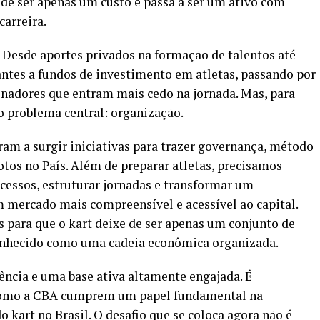
 de ser apenas um custo e passa a ser um ativo com
carreira.
 Desde aportes privados na formação de talentos até
antes a fundos de investimento em atletas, passando por
inadores que entram mais cedo na jornada. Mas, para
 o problema central: organização.
ram a surgir iniciativas para trazer governança, método
otos no País. Além de preparar atletas, precisamos
cessos, estruturar jornadas e transformar um
mercado mais compreensível e acessível ao capital.
s para que o kart deixe de ser apenas um conjunto de
econhecido como uma cadeia econômica organizada.
rrência e uma base ativa altamente engajada. É
 como a CBA cumprem um papel fundamental na
o kart no Brasil. O desafio que se coloca agora não é