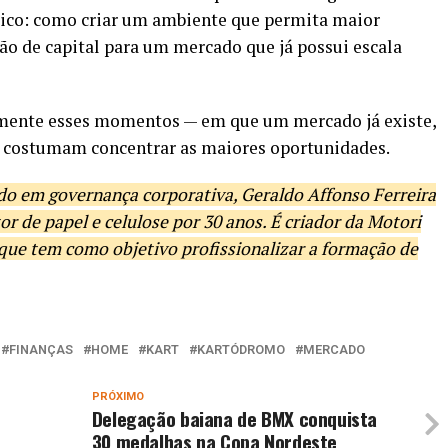
mico: como criar um ambiente que permita maior
ção de capital para um mercado que já possui escala
stamente esses momentos — em que um mercado já existe,
e costumam concentrar as maiores oportunidades.
ado em governança corporativa, Geraldo Affonso Ferreira
or de papel e celulose por 30 anos. É criador da Motori
l que tem como objetivo profissionalizar a formação de
FINANÇAS
HOME
KART
KARTÓDROMO
MERCADO
PRÓXIMO
Delegação baiana de BMX conquista
30 medalhas na Copa Nordeste