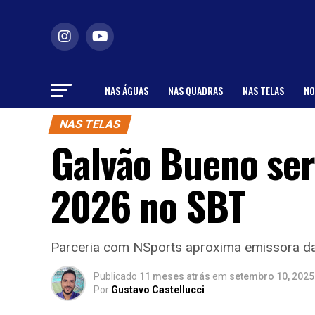
NAS ÁGUAS
NAS QUADRAS
NAS TELAS
NO
NAS TELAS
Galvão Bueno ser
2026 no SBT
Parceria com NSports aproxima emissora da
Publicado
11 meses atrás
em
setembro 10, 2025
Por
Gustavo Castellucci