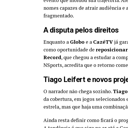
evento que moldou sua trajetória. Alé
nomes capazes de atrair audiência e
fragmentado.
A disputa pelos direitos
Enquanto a
Globo
e a
CazéTV
já gar
como oportunidade de
reposicionar
Record
, que chegou a estudar a compr
NSports, acredita que o retorno com
Tiago Leifert e novos proj
O narrador não chega sozinho.
Tiago
da cobertura, em jogos selecionados e
estrela, mas que haja uma combinação
Ainda resta definir como ficará o pr
A tendência é que siga no ar até a Co