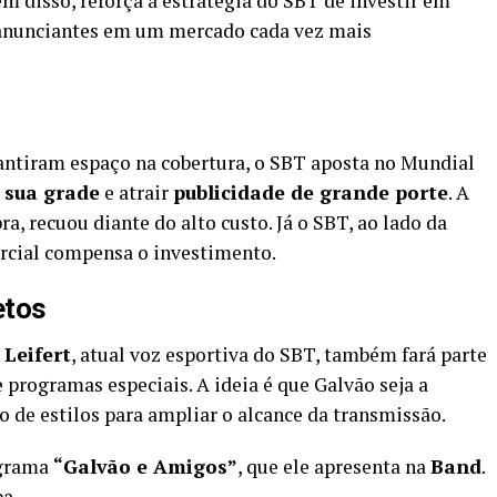
m disso, reforça a estratégia do SBT de investir em
 anunciantes em um mercado cada vez mais
antiram espaço na cobertura, o SBT aposta no Mundial
 sua grade
e atrair
publicidade de grande porte
. A
a, recuou diante do alto custo. Já o SBT, ao lado da
ercial compensa o investimento.
etos
 Leifert
, atual voz esportiva do SBT, também fará parte
 programas especiais. A ideia é que Galvão seja a
 de estilos para ampliar o alcance da transmissão.
ograma
“Galvão e Amigos”
, que ele apresenta na
Band
.
pa.