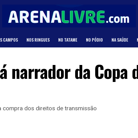
S CAMPOS
NOS RINGUES
NO TATAME
NO PÓDIO
NA SAÚDE
á narrador da Copa 
 compra dos direitos de transmissão