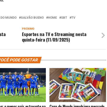
 DO MUNDO
GALVÃO BUENO
HOME
SBT
TV
PRÓXIMO
sta
Esportes na TV e Streaming nesta
quinta-feira (11/09/2025)
OCÊ PODE GOSTAR
o: o menor país estreante na
Copa do Mundo impulsiona mercado