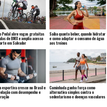
o Pedal abre vagas gratuitas
Saiba quanto beber, quando hidratar
ulas de BMX e amplia acesso
e como adaptar o consumo de água
orte em Salvador
aos treinos
a esportiva cresce no Brasil e
Caminhada ganha força como
elação com desempenho e
alternativa simples contra o
eração
sedentarismo e doenças vasculares