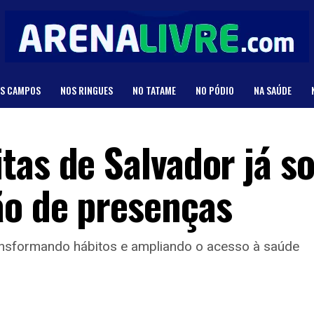
S CAMPOS
NOS RINGUES
NO TATAME
NO PÓDIO
NA SAÚDE
tas de Salvador já 
ão de presenças
ransformando hábitos e ampliando o acesso à saúde