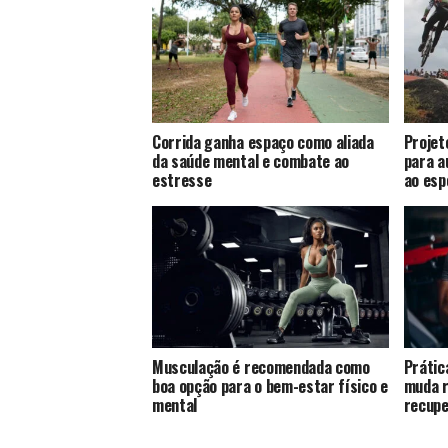
Corrida ganha espaço como aliada
Projet
da saúde mental e combate ao
para a
estresse
ao esp
Musculação é recomendada como
Prátic
boa opção para o bem-estar físico e
muda r
mental
recup