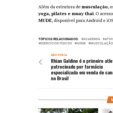
Além da estrutura de
musculação
, 
yoga, pilates e muay thai
. O acess
MUDE
, disponível para Android e iOS
TÓPICOS RELACIONADOS:
ACADEMIA
ATIV
EXERCÍCIOS FÍSICOS
HOME
MUSCULAÇÃO
NÃO PERCA
Rhian Galdino é o primeiro atle
patrocinado por farmácia
especializada em venda de can
no Brasil
V