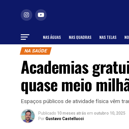
NAS ÁGUAS
NAS QUADRAS
NAS TELAS
NO
NA SAÚDE
Academias gratui
quase meio milh
Espaços públicos de atividade física vêm t
Publicado
10 meses atrás
em
outubro 10, 2025
Por
Gustavo Castellucci