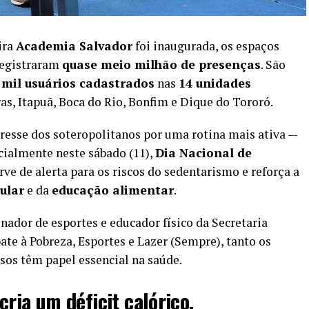
ira
Academia Salvador
foi inaugurada, os espaços
 registraram
quase meio milhão de presenças
. São
 mil usuários cadastrados
nas
14 unidades
as, Itapuã, Boca do Rio, Bonfim e Dique do Tororó.
resse dos soteropolitanos por uma rotina mais ativa —
ialmente neste sábado (11),
Dia Nacional de
erve de alerta para os riscos do sedentarismo e reforça a
gular
e da
educação alimentar
.
enador de esportes e educador físico da Secretaria
e à Pobreza, Esportes e Lazer (Sempre), tanto os
sos têm papel essencial na saúde.
 cria um déficit calórico,