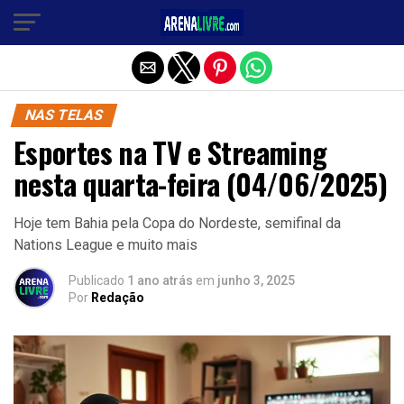
Sair da versão mobile
NAS TELAS
Esportes na TV e Streaming
nesta quarta-feira (04/06/2025)
Hoje tem Bahia pela Copa do Nordeste, semifinal da
Nations League e muito mais
Publicado
1 ano atrás
em
junho 3, 2025
Por
Redação