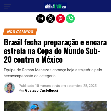
Sair da versão mobile
NOS CAMPOS
Brasil fecha preparação e encara
estreia na Copa do Mundo Sub-
20 contra o México
Equipe de Ramon Menezes começa hoje a trajetória pelo
hexacampeonato da categoria
Publicado
10 meses atrás
em
setembro 28, 2025
Por
Gustavo Castellucci