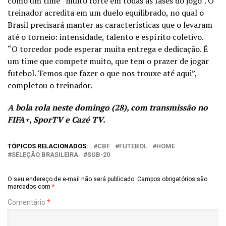
como um time “muito forte em todas as fases do jogo”. O
treinador acredita em um duelo equilibrado, no qual o
Brasil precisará manter as características que o levaram
até o torneio: intensidade, talento e espírito coletivo.
“O torcedor pode esperar muita entrega e dedicação. É
um time que compete muito, que tem o prazer de jogar
futebol. Temos que fazer o que nos trouxe até aqui”,
completou o treinador.
A bola rola neste domingo (28), com transmissão no
FIFA+, SporTV e Cazé TV.
TÓPICOS RELACIONADOS:
CBF
FUTEBOL
HOME
SELEÇÃO BRASILEIRA
SUB-20
O seu endereço de e-mail não será publicado.
Campos obrigatórios são
marcados com
*
Comentário
*