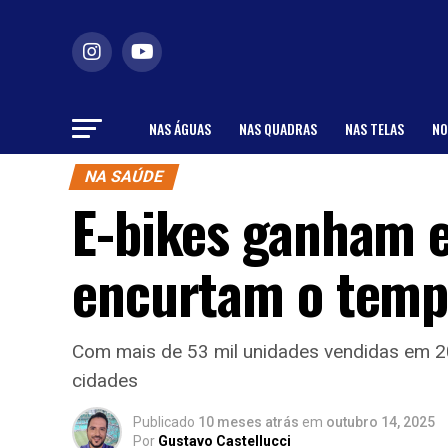
NAS ÁGUAS
NAS QUADRAS
NAS TELAS
NO
NA SAÚDE
E-bikes ganham e
encurtam o tempo
Com mais de 53 mil unidades vendidas em 202
cidades
Publicado
10 meses atrás
em
outubro 14, 2025
Por
Gustavo Castellucci