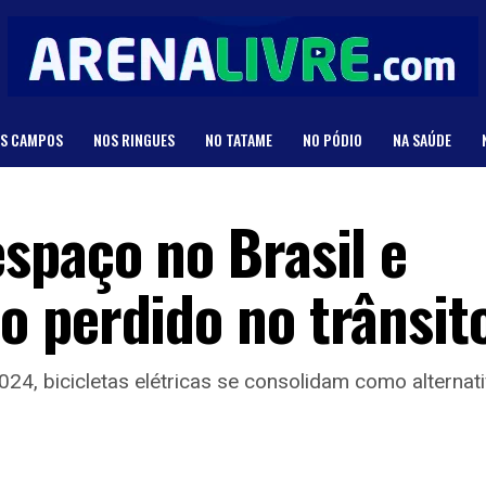
S CAMPOS
NOS RINGUES
NO TATAME
NO PÓDIO
NA SAÚDE
spaço no Brasil e
 perdido no trânsit
4, bicicletas elétricas se consolidam como alternati