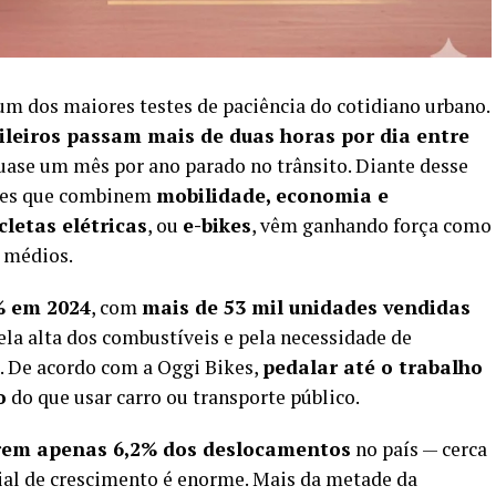
 um dos maiores testes de paciência do cotidiano urbano.
sileiros passam mais de duas horas por dia entre
uase um mês por ano parado no trânsito. Diante desse
uções que combinem
mobilidade, economia e
icletas elétricas
, ou
e-bikes
, vêm ganhando força como
e médios.
% em 2024
, com
mais de 53 mil unidades vendidas
ela alta dos combustíveis e pela necessidade de
. De acordo com a Oggi Bikes,
pedalar até o trabalho
o
do que usar carro ou transporte público.
arem apenas 6,2% dos deslocamentos
no país — cerca
ial de crescimento é enorme. Mais da metade da