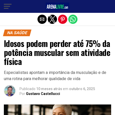
Sair da versão mobile
NA SAÚDE
Idosos podem perder até 75% da
potência muscular sem atividade
física
Especialistas apontam a importância da musculação e de
uma rotina para melhorar qualidade de vida
Publicado
10 meses atrás
em
outubro 6, 2025
Por
Gustavo Castellucci