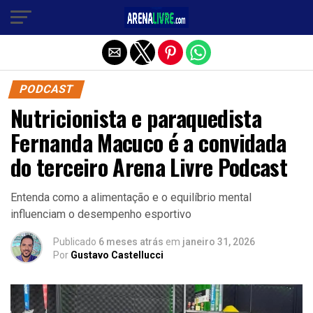
Sair da versão mobile
PODCAST
Nutricionista e paraquedista
Fernanda Macuco é a convidada
do terceiro Arena Livre Podcast
Entenda como a alimentação e o equilíbrio mental
influenciam o desempenho esportivo
Publicado
6 meses atrás
em
janeiro 31, 2026
Por
Gustavo Castellucci