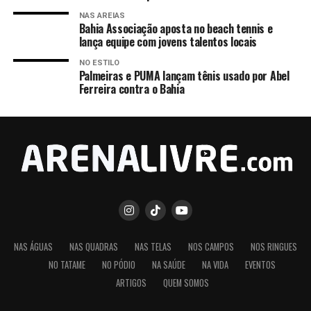
NAS AREIAS
Bahia Associação aposta no beach tennis e
lança equipe com jovens talentos locais
NO ESTILO
Palmeiras e PUMA lançam tênis usado por Abel
Ferreira contra o Bahia
NAS ÁGUAS
NAS QUADRAS
NAS TELAS
NOS CAMPOS
NOS RINGUES
NO TATAME
NO PÓDIO
NA SAÚDE
NA VIDA
EVENTOS
ARTIGOS
QUEM SOMOS