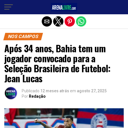
Sair da versão mobile
NOS CAMPOS
Após 34 anos, Bahia tem um
jogador convocado para a
Seleção Brasileira de Futebol:
Jean Lucas
Publicado
12 meses atrás
em
agosto 27, 2025
Por
Redação