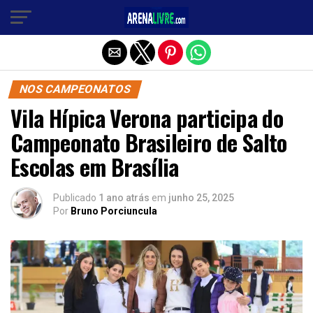
Sair da versão mobile
NOS CAMPEONATOS
Vila Hípica Verona participa do
Campeonato Brasileiro de Salto
Escolas em Brasília
Publicado
1 ano atrás
em
junho 25, 2025
Por
Bruno Porciuncula