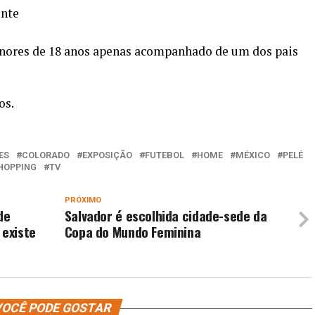
nte
menores de 18 anos apenas acompanhado de um dos pais
os.
ES
COLORADO
EXPOSIÇÃO
FUTEBOL
HOME
MÉXICO
PELÉ
HOPPING
TV
PRÓXIMO
de
Salvador é escolhida cidade-sede da
 existe
Copa do Mundo Feminina
OCÊ PODE GOSTAR