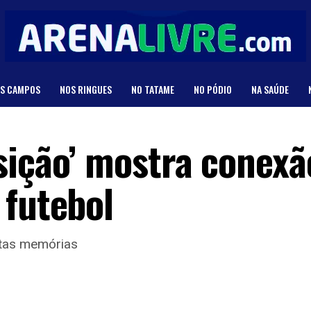
S CAMPOS
NOS RINGUES
NO TATAME
NO PÓDIO
NA SAÚDE
sição’ mostra conexã
 futebol
uitas memórias