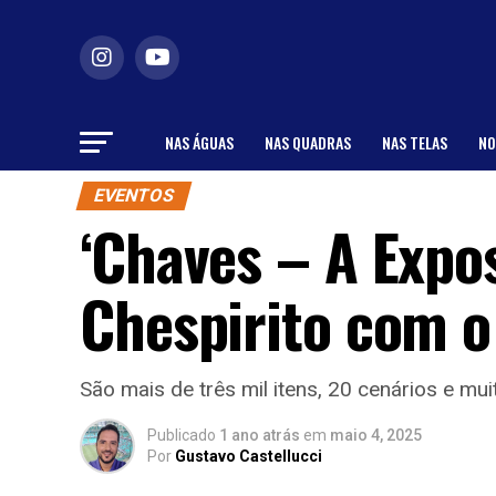
NAS ÁGUAS
NAS QUADRAS
NAS TELAS
NO
EVENTOS
‘Chaves – A Expo
Chespirito com o
São mais de três mil itens, 20 cenários e m
Publicado
1 ano atrás
em
maio 4, 2025
Por
Gustavo Castellucci