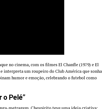
que no cinema, com os filmes El Chanfle (1979) e El
ele interpreta um roupeiro do Club América que sonha
mbinam humor e emoção, celebrando o futebol como
r o Pelé”
onga-metragem, Chespirito teve uma ideia criativa: